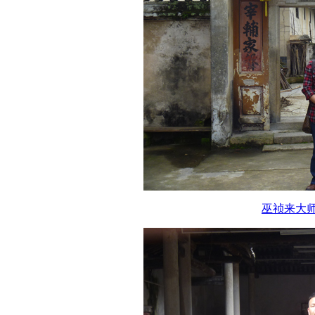
巫祯来大师