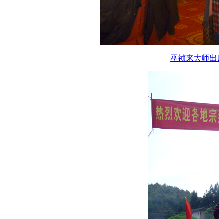
巫祯来大师出