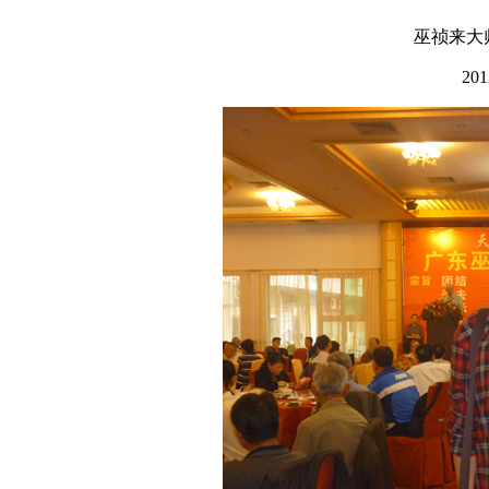
巫祯来大
20