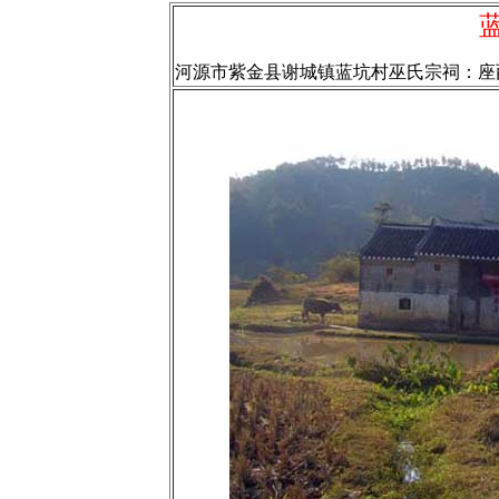
河源市紫金县谢城镇蓝坑村巫氏宗祠：座