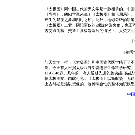
《太极图》同中国古代的天文学是一脉相承的。中国
《尚书》，阴阳学说来源于《太极图》和《周易》。
产生的昼夜之象和四时之序。此外，地球公转的轨道平面
《太极图》上看，阴阳两仪的s螺旋体形夹角，也正
古交通闭塞、交通工具极端落后的情况下，人类文明
《
（参阅“
与天文学一样，《太极图》和中国古代医学结下了不
础。今天有人根据太极八卦学说进行生命科学研究，
119~148岁。几年前，有人通过先进的脑功能扫
幅太极图案。由此可见，《太极图》以简驭繁，无论
上古时期是难以想像的。这种综合性的整体知识模型
中国